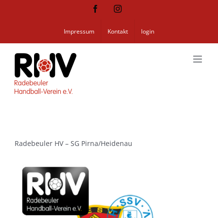
Zum
Facebook
Instagram
Inhalt
springen
Impressum
Kontakt
login
Radebeuler HV – SG Pirna/Heidenau