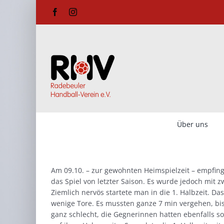
Zum
Facebook
Instagram
Inhalt
springen
Über uns
Am 09.10. – zur gewohnten Heimspielzeit – empfin
das Spiel von letzter Saison. Es wurde jedoch mit zw
Ziemlich nervös startete man in die 1. Halbzeit. Da
wenige Tore. Es mussten ganze 7 min vergehen, bi
ganz schlecht, die Gegnerinnen hatten ebenfalls s