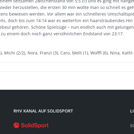
t einem seltsamen Zwischenstand von 5:5 (!!) und es ging mit häng
e wieder herzustellen, die ersten 30 min wollte man so schnell es g
tens bewiesen werden. Vor allem war ein schnelleres Umschaltspie
ils, doch bis zum 14:14 war es weiterhin ein haarsträubendes Hin 
ebeul gehören. Schöne Spielzüge – nun endlich auch mit gelungene
 zu einem doch noch ganz versöhnlichen Endstand von 23:17.
 Michi (2/2), Nora, Franzi (3), Caro, Melli (1), Wolffi (6), Nina, Kath
RHV KANAL AUF SOLIDSPORT
L
S