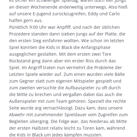
es sicher ein schwieriger Spieltag, waren doch vier Jungs
an diesen Wochenende anderweitig unterwegs. Also hieß
auf unsere E-Jugend zurückzugreifen, Eddy und Carlo
halfen gern aus.
Pünktlich 9:00 Uhr war Anpfiff, und nach der üblichen
Prozedere standen dann sieben Jungs auf der Platte, die
den ersten Sieg einfahren wollten. Wie schon im letzten
Spiel konnten die Kids in Black die Anfangsphase
ausgeglichen gestalten. Mit dem ersten zwei Tore
Rückstand ging dann aber ein erster Riss durch das
Spiel. Im Angriff traten nun vermehrt die Probleme der
Letzten Spiele wieder auf. Zum einen wurden viele Bälle
zum Gegner statt zum eigenen Mitspieler gespielt und
zum zweiten versuchte die Aufbauspieler zu oft durch
die Mitte zu brechen und vergaßen dabei das auch die
Außenspieler mit zum Team gehören. Speziell die rechte
Seite wurde arg vernachlässigt. Dazu kam, dass unsere
Abwehr mit zunehmender Spieldauer vom Zugreifen zum
Begleiten überging. Die Folge war, das Niederau ab Mitte
der ersten Halbzeit relativ leicht zu Toren kam, während
die Kids in Black um jedes kämpfen mussten.