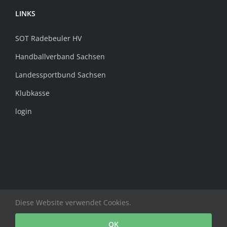
LINKS
SOT Radebeuler HV
Handballverband Sachsen
Landessportbund Sachsen
Klubkasse
login
Diese Website verwendet Cookies.
Copyright Radebeuler HV e.V. | All Rights Reserved
OK
Facebook
Instagram