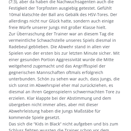
(7:3), aber da haben die Nachwuchsagenten auch die
Festigkeit der Torpfosten ausgiebig getestet. Gefühlt
10mal klatschte der Ball ans Gebälk des HSV-Tores. Der
allerdings nicht nur Glück hatte, sondern auch einige
freie Würfe unserer Jungs mit großer Klasse hielt.
Zur Überraschung der Trainer war an diesem Tag die
vermeintliche Schwachstelle unseres Spiels diesmal in
Radebeul geblieben. Die Abwehr stand in allen vier
Spielen von der ersten bis zur letzten Minute sicher. Mit
einer gesunden Portion Aggressivität wurde die Mitte
weitgehend zugemacht und das Angriffsspiel der
gegnerischen Mannschaften oftmals erfolgreich
unterbunden. Schön zu sehen war auch, dass Jungs, die
sich sonst im Abwehrspiel eher mal zurückziehen, es
diesmal an ihren Gegenspielern schwermachten Tore zu
erzielen. Klar klappte bei der Abstimmung und dem
übergeben nicht immer alles, aber mit dieser
Abwehrleistung haben die Jungs Maßstäbe für
kommende Spiele gesetzt.
Das sich die “Kids in Black“ nicht aufgeben und bis zum
Schluss fighten wussten die Trainer schon vor dem