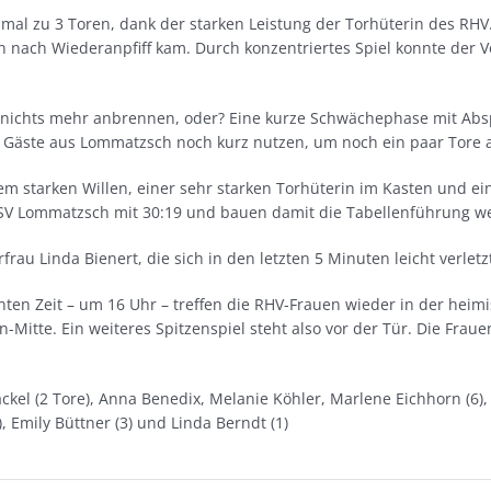
nmal zu 3 Toren, dank der starken Leistung der Torhüterin des RHV
n nach Wiederanpfiff kam. Durch konzentriertes Spiel konnte der V
h nichts mehr anbrennen, oder? Eine kurze Schwächephase mit Abs
Gäste aus Lommatzsch noch kurz nutzen, um noch ein paar Tore 
em starken Willen, einer sehr starken Torhüterin im Kasten und 
SV Lommatzsch mit 30:19 und bauen damit die Tabellenführung we
rau Linda Bienert, die sich in den letzten 5 Minuten leicht verletz
en Zeit – um 16 Uhr – treffen die RHV-Frauen wieder in der heim
n-Mitte. Ein weiteres Spitzenspiel steht also vor der Tür. Die Frauen
äckel (2 Tore), Anna Benedix, Melanie Köhler, Marlene Eichhorn (6),
), Emily Büttner (3) und Linda Berndt (1)