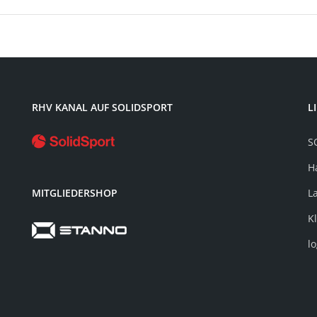
RHV KANAL AUF SOLIDSPORT
L
S
H
MITGLIEDERSHOP
L
K
l