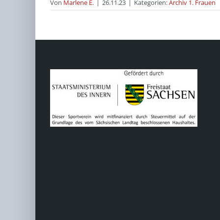
Von
Marlene E.
|
26.11.23
|
Kategorien:
Archiv 1. Frauen