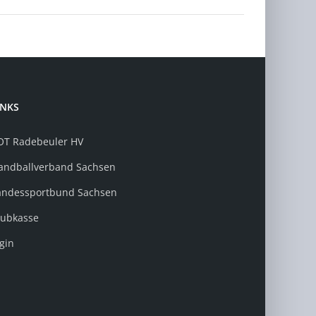
INKS
OT Radebeuler HV
andballverband Sachsen
andessportbund Sachsen
lubkasse
ogin