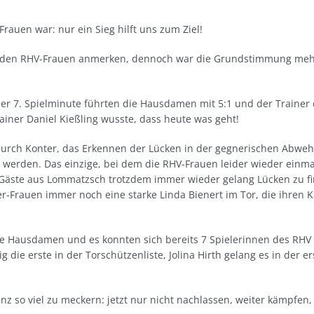
Frauen war: nur ein Sieg hilft uns zum Ziel!
n den RHV-Frauen anmerken, dennoch war die Grundstimmung mehr
der 7. Spielminute führten die Hausdamen mit 5:1 und der Trainer d
iner Daniel Kießling wusste, dass heute was geht!
v: durch Konter, das Erkennen der Lücken in der gegnerischen Abw
t werden. Das einzige, bei dem die RHV-Frauen leider wieder ein
Gäste aus Lommatzsch trotzdem immer wieder gelang Lücken zu fin
r-Frauen immer noch eine starke Linda Bienert im Tor, die ihren Ka
ie Hausdamen und es konnten sich bereits 7 Spielerinnen des RHV i
g die erste in der Torschützenliste, Jolina Hirth gelang es in der e
anz so viel zu meckern: jetzt nur nicht nachlassen, weiter kämpfen,