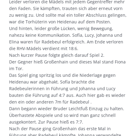
Leider verloren die Mädels mit jedem Gegentreffer mehr
den Faden. Sie kämpften, trauten sich aber erneut vorn
zu wenig zu. Und sollte mal ein toller Abschluss gelingen,
war die Torhüterin von Heidenau auf dem Posten.
Und hinten, leider große Lücken, wenig Bewegung,
nahezu keine Kommunikation. Sofía, Lucy, Johanna und
Elina waren für Radebeul erfolgreich. Am Ende verloren
die RHV-Mädels verdient mit 18:6.
Nach kurzer Pause folgte gleich darauf Spiel 2.
Der Gegner hieß Großenhain und dieses Mal stand Fiona
im Tor.
Das Spiel ging spritzig los und die Niederlage gegen
Heidenau war abgehakt. Sofía brachte die
Radebeulerinnen in Führung und Johanna und Lucy
bauten die Führung auf 4:7 aus. Auch hier gab es wieder
den ein oder anderen 7m für Radebeul .
Dann begann wieder Bruder Leichtfuß Einzug zu halten.
Überhastete Abspiele und so wird man ganz schnell
ausgekontert. Zur Pause hieß es 7:7.
Nach der Pause ging Großenhain das erste Mal in
Führung aber Radebeul kämpfte. Johanna verwandelte